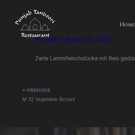
Skip
to
content
Home
By
admin
/
August 22, 2025
Zarte Lammfleischstücke mit Reis gedüs
PREVIOUS
M 32 Vegetable Biryani