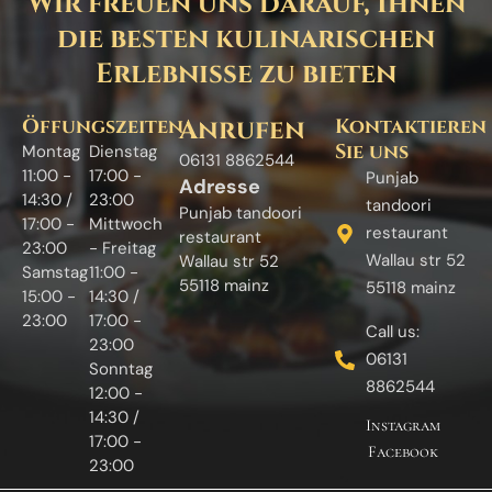
Wir freuen uns darauf, Ihnen
die besten kulinarischen
Erlebnisse zu bieten
Öffungszeiten
Anrufen
Kontaktieren
Sie uns
Montag
Dienstag
06131 8862544
11:00 -
17:00 -
Punjab
Adresse
14:30 /
23:00
tandoori
Punjab tandoori
17:00 -
Mittwoch
restaurant
restaurant
23:00
- Freitag
Wallau str 52
Wallau str 52
Samstag
11:00 -
55118 mainz
55118 mainz
15:00 -
14:30 /
23:00
17:00 -
Call us:
23:00
06131
Sonntag
8862544
12:00 -
14:30 /
Instagram
17:00 -
Facebook
23:00