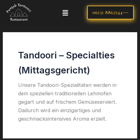
Skip
Menu
to
06131 8862544
content
Tandoori – Specialties
(Mittagsgericht)
Unsere Tandoori-Spezialitäten werden in
dem speziellen traditionellen Lehmofen
gegart und auf frischem Gemüseserviert.
Dadurch wird ein einzigartiges und
geschmacksintensives Aroma erzielt.