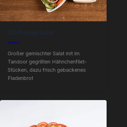
133 Punjabi Salat
admin
Großer gemischter Salat mit im
Tandoor gegrillten Hähnchenfilet-
Stücken, dazu frisch gebackenes
Fladenbrot