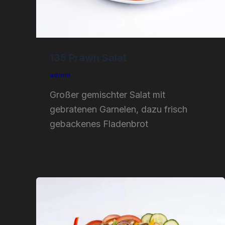
135 Prawn Salat
admin
Großer gemischter Salat mit
gebratenen Garnelen, dazu frisch
gebackenes Fladenbrot