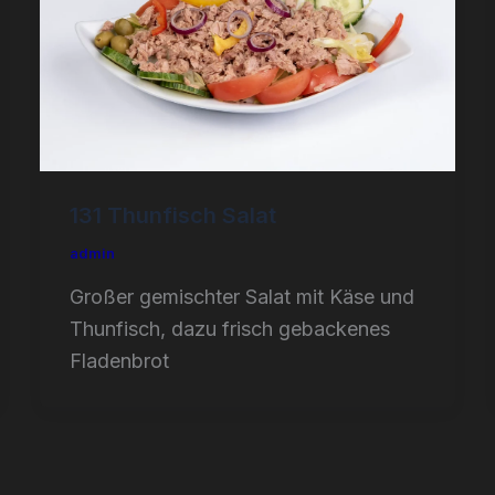
131 Thunfisch Salat
admin
Großer gemischter Salat mit Käse und
Thunfisch, dazu frisch gebackenes
Fladenbrot