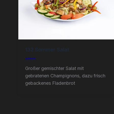
132 Sommer Salat
admin
Großer gemischter Salat mit
gebratenen Champignons, dazu frisch
gebackenes Fladenbrot