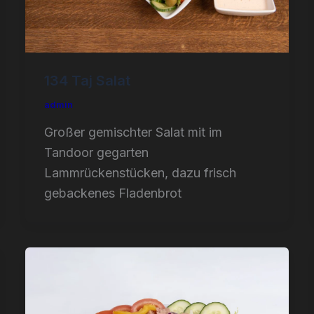
134 Taj Salat
admin
Großer gemischter Salat mit im
Tandoor gegarten
Lammrückenstücken, dazu frisch
gebackenes Fladenbrot