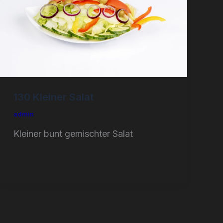
130 Kleiner Salat
admin
Kleiner bunt gemischter Salat