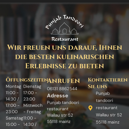
Wir freuen uns darauf, Ihnen
die besten kulinarischen
Erlebnisse zu bieten
Öffungszeiten
Anrufen
Kontaktieren
Sie uns
Montag
Dienstag
06131 8862544
11:00 -
17:00 -
Punjab
Adresse
14:30 /
23:00
tandoori
Punjab tandoori
17:00 -
Mittwoch
restaurant
restaurant
23:00
- Freitag
Wallau str 52
Wallau str 52
Samstag
11:00 -
55118 mainz
55118 mainz
15:00 -
14:30 /